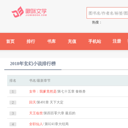
热搜：
注册
首页
排行
书库
充值
手机站
2018年玄幻小说排行榜
排名
书名/最新章节
女帝：我爹竟然是
/第七十五章 食铁兽
1
回天
/第491章 天下大定
2
天王临世
/第四百零六章 最后的
3
全职仙人
/ 第0241章大结局
4