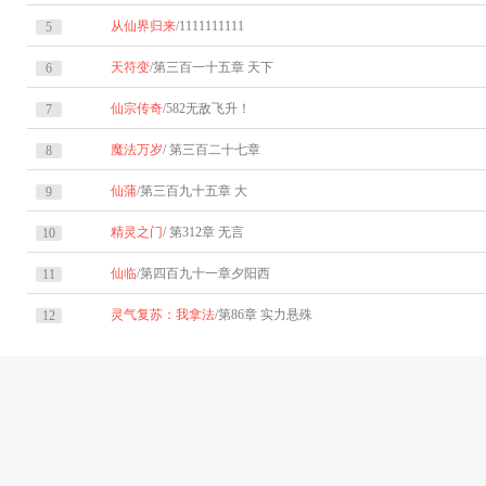
从仙界归来
/1111111111
5
天符变
/第三百一十五章 天下
6
仙宗传奇
/582无敌飞升！
7
魔法万岁
/ 第三百二十七章
8
仙蒲
/第三百九十五章 大
9
精灵之门
/ 第312章 无言
10
仙临
/第四百九十一章夕阳西
11
灵气复苏：我拿法
/第86章 实力悬殊
12