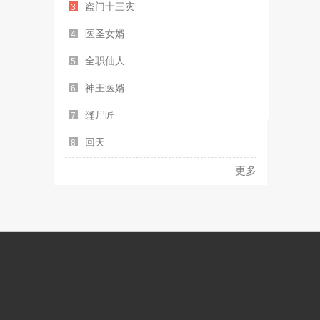
盗门十三灾
3
医圣女婿
4
全职仙人
5
神王医婿
6
缝尸匠
7
回天
8
更多