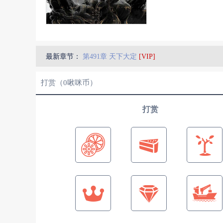
最新章节：
第491章 天下大定
[VIP]
打赏（
0
啾咪币）
打赏