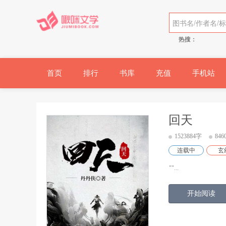
热搜：
首页
排行
书库
充值
手机站
回天
1523884字
84
连载中
玄
""...
开始阅读