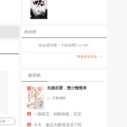
粉丝榜
快去成为第一个粉丝吧ʕ •ɷ•ʔฅ~
查看更多排名 >>
推荐榜
先婚后爱，楚少慢慢来
1
天青烟雨
一胎双宝：妈咪快跑，宝宝
2
录>>
今天，秦总为爱情流泪了吗
3