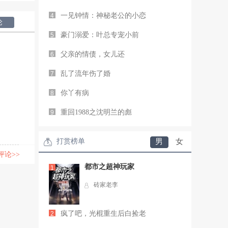
一见钟情：神秘老公的小恋
4
论
豪门溺爱：叶总专宠小前
5
父亲的情债，女儿还
6
乱了流年伤了婚
7
你丫有病
8
重回1988之沈明兰的彪
9
打赏榜单
男
女
评论>>
都市之超神玩家
1
砖家老李
疯了吧，光棍重生后白捡老
2