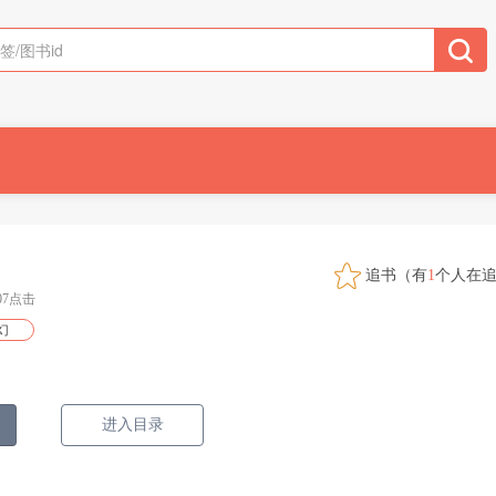
追书（有
1
个人在
607点击
幻
进入目录