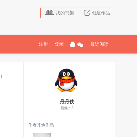
我的书架
创建作品
注册
登录
最近阅读
追）
丹丹侠
粉丝：3
作者其他作品