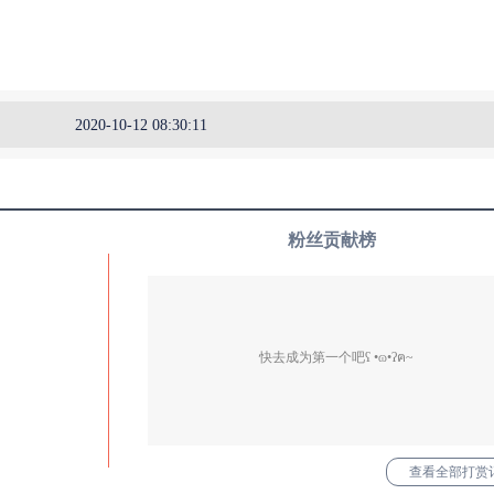
2020-10-12 08:30:11
粉丝贡献榜
快去成为第一个吧ʕ •ɷ•ʔฅ~
查看全部打赏记