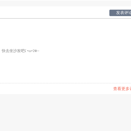
发表评
快去坐沙发吧ʕ •ɷ•ʔฅ~
查看更多