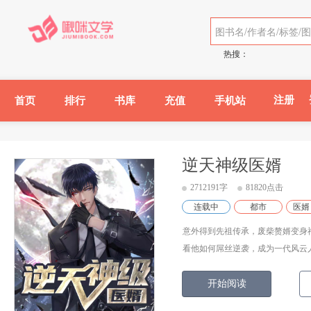
热搜：
注册
首页
排行
书库
充值
手机站
逆天神级医婿
2712191字
81820点击
连载中
都市
医婿
意外得到先祖传承，废柴赘婿变身
看他如何屌丝逆袭，成为一代风云人物
开始阅读