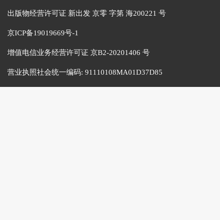
出版物经营许可证 新出发 京零 字第 海200221 号
京ICP备19019669号-1
增值电信业务经营许可证 京B2-20201406 号
营业执照社会统一编码:
91110108MA01D37D85