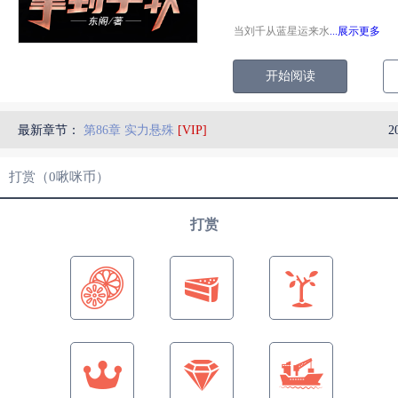
当刘千从蓝星运来水
...展示更多
开始阅读
最新章节：
第86章 实力悬殊
[VIP]
2
打赏（
0
啾咪币）
打赏