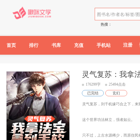
热搜：
注册
首页
排行
书库
充值
手机站
灵气复苏：我拿
176299字
25494点击
已完结
玄幻
灵气复苏，刘千机缘巧合之下，来
这个世界功法林立，强者如云。
只不过，上古水源稀少，而原住民