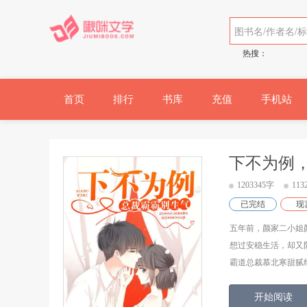
热搜：
首页
排行
书库
充值
手机站
下不为例
1203345字
11
已完结
现
五年前，颜家二小姐
想过安稳生活，却又
霸道总裁慕北寒甜腻纠
开始阅读