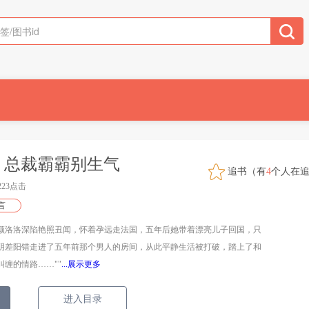
，总裁霸霸别生气
追书（有
4
个人在
3223点击
言
颜洛洛深陷艳照丑闻，怀着孕远走法国，五年后她带着漂亮儿子回国，只
阴差阳错走进了五年前那个男人的房间，从此平静生活被打破，踏上了和
缠的情路……""
...展示更多
进入目录