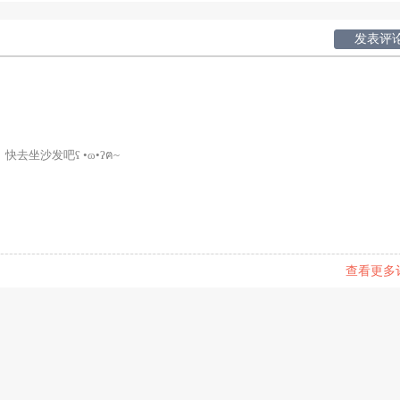
发表评
快去坐沙发吧ʕ •ɷ•ʔฅ~
查看更多