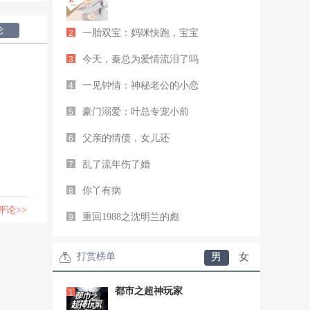
论
一胎双宝：妈咪快跑，宝宝
2
今天，秦总为爱情流泪了吗
3
一见钟情：神秘老公的小恋
4
豪门溺爱：叶总专宠小前
5
父亲的情债，女儿还
6
乱了流年伤了婚
7
你丫有病
8
评论>>
重回1988之沈明兰的彪
9
打赏榜单
男
女
都市之超神玩家
1