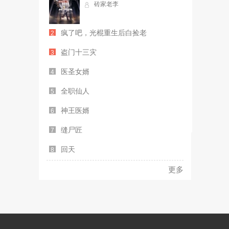
砖家老李
疯了吧，光棍重生后白捡老
2
盗门十三灾
3
医圣女婿
4
全职仙人
5
神王医婿
6
缝尸匠
7
回天
8
更多