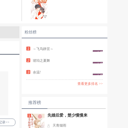
粉丝榜
1
～飞鸟静宜～
2
琥珀之夏舞
3
余温!
查看更多排名 >>
推荐榜
先婚后爱，楚少慢慢来
1
录>>
天青烟雨