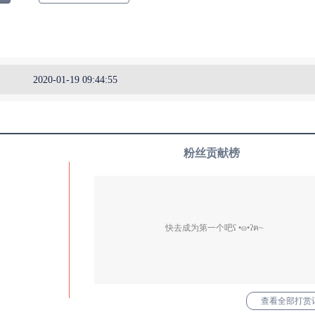
2020-01-19 09:44:55
粉丝贡献榜
快去成为第一个吧ʕ •ɷ•ʔฅ~
查看全部打赏记