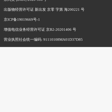
出版物经营许可证 新出发 京零 字第 海200221 号
京ICP备19019669号-1
增值电信业务经营许可证 京B2-20201406 号
营业执照社会统一编码:
91110108MA01D37D85