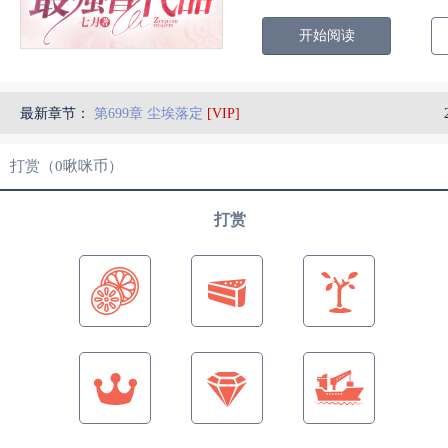
开始阅读
最新章节：
第699章 尘埃落定
[VIP]
打赏（
0
啾咪币）
打赏