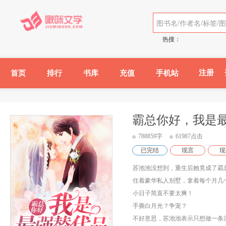
热搜：
注册
首页
排行
书库
充值
手机站
霸总你好，我是
788859字
61987点击
已完结
现言
现
苏池池没想到，重生后她竟成了霸
住着豪华私人别墅，拿着每个月几
小日子简直不要太爽！
手撕白月光？争宠？
不好意思，苏池池表示只想做一条