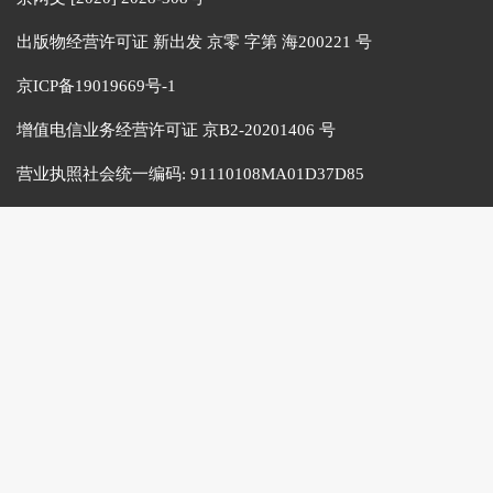
出版物经营许可证 新出发 京零 字第 海200221 号
京ICP备19019669号-1
增值电信业务经营许可证 京B2-20201406 号
营业执照社会统一编码:
91110108MA01D37D85