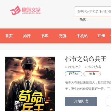
热搜：
注册
首页
排行
书库
充值
手机站
都市之苟命兵王
1006026字
65921点击
已完结
都市
被誉为有史以来最强大，最混蛋的
子，重生的代价便是日行一善。"""..
开始阅读