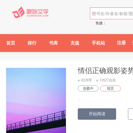
热搜：
注册
首页
排行
书库
充值
手机站
情侣正确观影姿
8228字
12627点击
连载中
现言
...
开始阅读